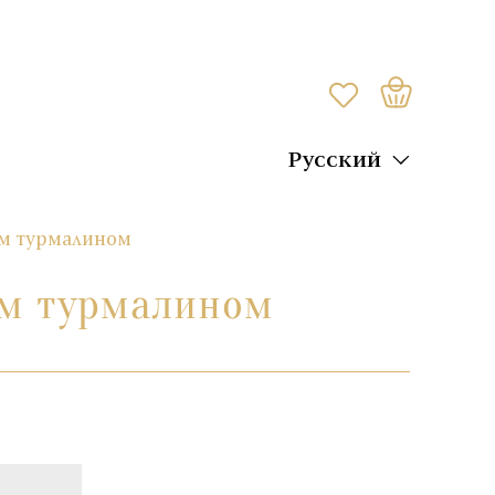
Русский
ым турмалином
ым турмалином