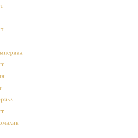
ит
ит
Империал
ит
ин
т
ерилл
ит
рмалин