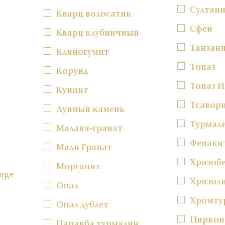
Султан
Кварц волосатик
Сфен
Кварц клубничный
Танзан
Клиногумит
Топаз
Корунд
Топаз 
Кунцит
Тсавор
Лунный камень
Турмал
Малайя-гранат
Фенаки
Мали Гранат
Хризоб
Морганит
nge
Хризол
Опал
Хромту
Опал дублет
Циркон
Параиба турмалин